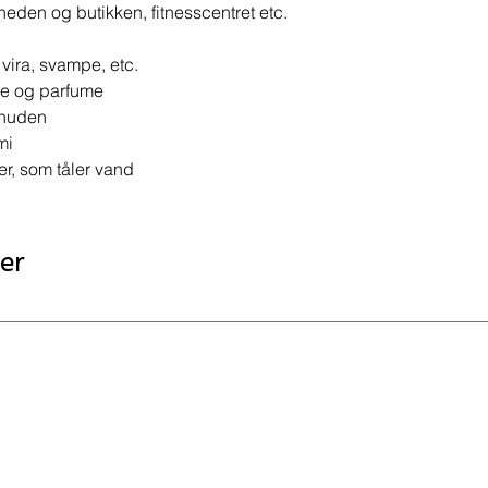
ALLDES er testet og
heden og butikken, fitnesscentret etc.
EN 14476, EN 16777
13727, EN 14348, E
vira, svampe, etc.
ALLDES er ikke mærk
rve og parfume
alle, både private og
 huden
Godkendt af fødevares
af fødevarekontaktov
mi
Journalnr. 2021-29-
er, som tåler vand
Har du spørgsmål til
til at kontakte os.
er