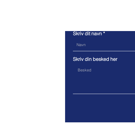
Skriv dit navn
Skriv din besked her
ECA-H2O ApS