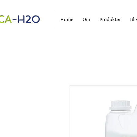
CA
-H2O
Home
Om
Produkter
Bli