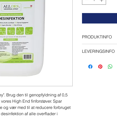
PRODUKTINFO
Det aktive stof i ALLD
LEVERINGSINFO
hypoklorsyre'. En bla
hypoklorsyre, som d
1-3 hverdage
salt, to naturlige og
afgiver en kortvarig 
ud. Lugten minder 
hurtigt og efterlader
er en svag syre, som
menneskers og dyrs
ey". Brug den til genopfyldning af 0,5
bakterier og betændel
er vores High End finforstøver. Spar
Hypoklorsyre har en u
organisk materiale 
 og vær med til at reducere forbruget
en mere effektiv desi
 desinfektion af alle overflader i