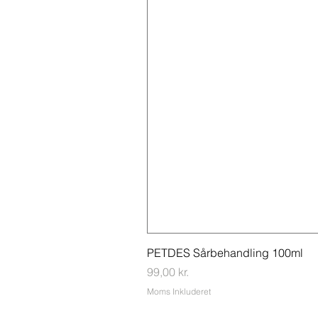
PETDES Sårbehandling 100ml
Pris
99,00 kr.
Moms Inkluderet